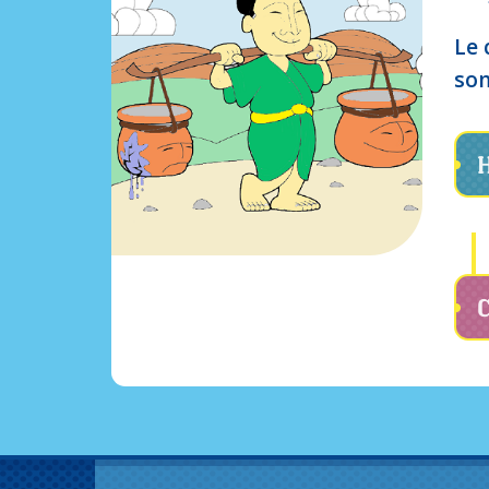
Le 
som
H
C