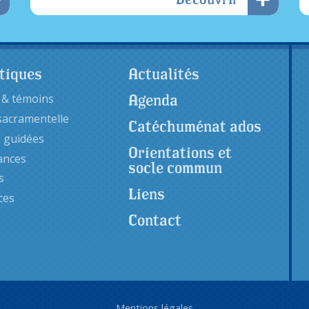
tiques
Actualités
Agenda
 & témoins
sacramentelle
Catéchuménat ados
s guidées
Orientations et
ances
socle commun
s
Liens
ces
Contact
Mentions légales