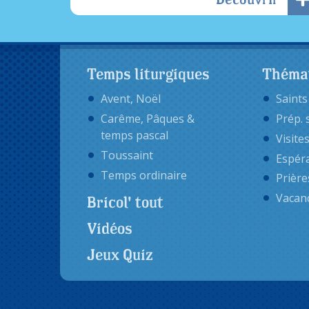
Temps liturgiques
Théma
Avent, Noël
Saints
Carême, Pâques &
Prép. 
temps pascal
Visite
Toussaint
Espér
Temps ordinaire
Prière
Vacan
Bricol' tout
Vidéos
Jeux Quiz