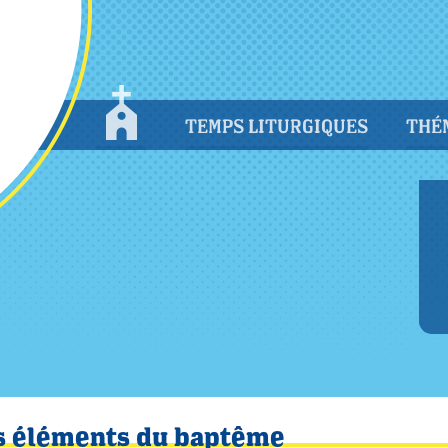
TEMPS LITURGIQUES
THÉ
s éléments du baptême