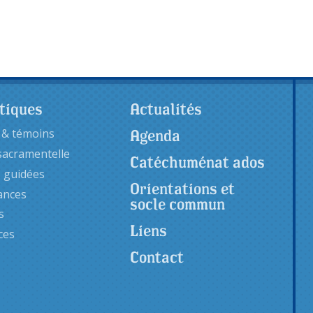
tiques
Actualités
Agenda
 & témoins
sacramentelle
Catéchuménat ados
s guidées
Orientations et
ances
socle commun
s
Liens
ces
Contact